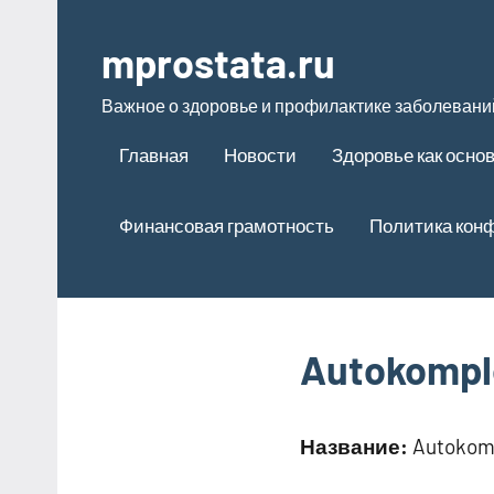
Перейти
к
mprostata.ru
содержимому
Важное о здоровье и профилактике заболевани
Главная
Новости
Здоровье как осно
Финансовая грамотность
Политика кон
Autokompl
Название:
Autokom