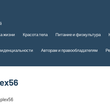
й
ва жизни
Красота тела
Питание и физкультура
фиденциальности
Авторам и правообладателям
Ре
ex56
plex56