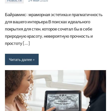
Avtor
Нет
комментариев
Байрамикс: мраморная эстетика и прагматичность
для вашего интерьера В поисках идеального
покрытия для стен, которое сочетал бы в себе
природную красоту, невероятную прочность и
простоту […]
Читать далее