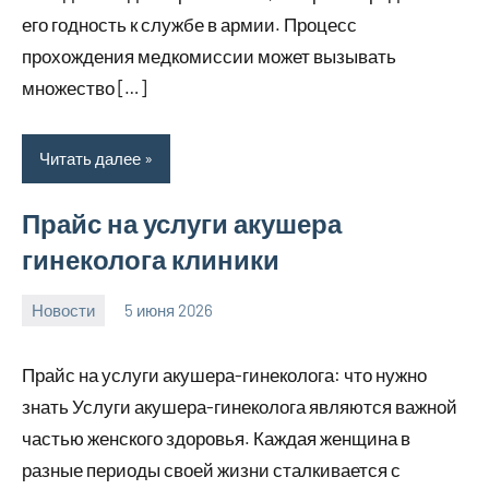
его годность к службе в армии. Процесс
прохождения медкомиссии может вызывать
множество […]
Читать далее
Прайс на услуги акушера
гинеколога клиники
Новости
5 июня 2026
Avtor
Нет
комментариев
Прайс на услуги акушера-гинеколога: что нужно
знать Услуги акушера-гинеколога являются важной
частью женского здоровья. Каждая женщина в
разные периоды своей жизни сталкивается с