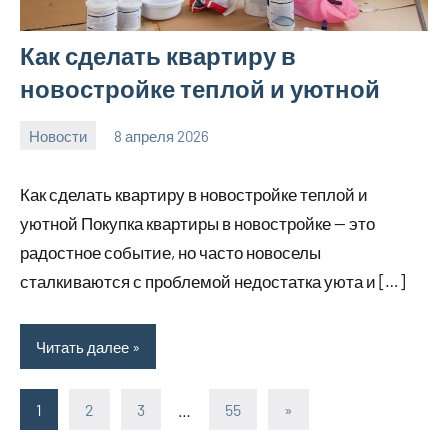
Как сделать квартиру в
новостройке теплой и уютной
Новости
8 апреля 2026
Avtor
Нет
комментариев
Как сделать квартиру в новостройке теплой и
уютной Покупка квартиры в новостройке — это
радостное событие, но часто новоселы
сталкиваются с проблемой недостатка уюта и […]
Читать далее
1
2
3
…
55
Следующие
»
Пагинация
записи