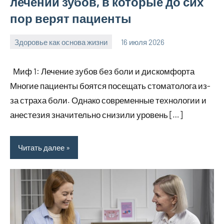
лечении зубов, в которые до сих
пор верят пациенты
Здоровье как основа жизни
16 июля 2026
Avtor
Нет
комментариев
Миф 1: Лечение зубов без боли и дискомфорта
Многие пациенты боятся посещать стоматолога из-
за страха боли. Однако современные технологии и
анестезия значительно снизили уровень […]
Читать далее