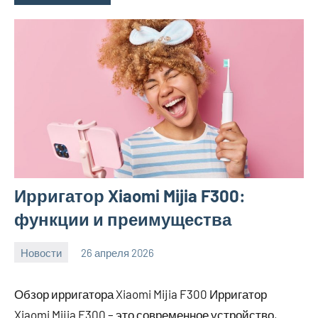
Ирригатор Xiaomi Mijia F300:
функции и преимущества
Новости
26 апреля 2026
Avtor
Нет
комментариев
Обзор ирригатора Xiaomi Mijia F300 Ирригатор
Xiaomi Mijia F300 – это современное устройство,