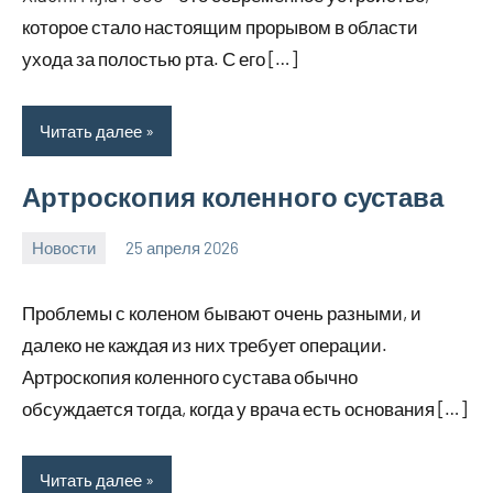
которое стало настоящим прорывом в области
ухода за полостью рта. С его […]
Читать далее
Артроскопия коленного сустава
Новости
25 апреля 2026
Avtor
Нет
комментариев
Проблемы с коленом бывают очень разными, и
далеко не каждая из них требует операции.
Артроскопия коленного сустава обычно
обсуждается тогда, когда у врача есть основания […]
Читать далее