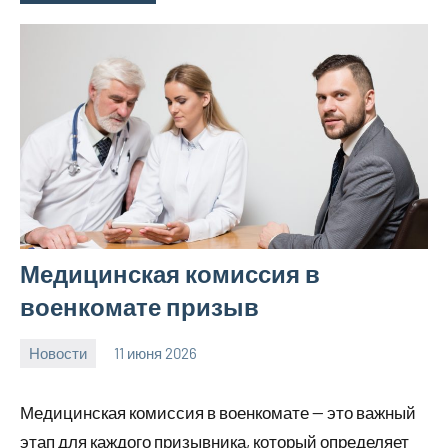
Медицинская комиссия в
военкомате призыв
Новости
11 июня 2026
Avtor
Нет
комментариев
Медицинская комиссия в военкомате — это важный
этап для каждого призывника, который определяет