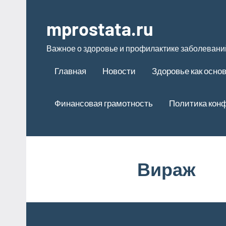
Перейти
к
mprostata.ru
содержимому
Важное о здоровье и профилактике заболевани
Главная
Новости
Здоровье как осно
Финансовая грамотность
Политика кон
Вираж