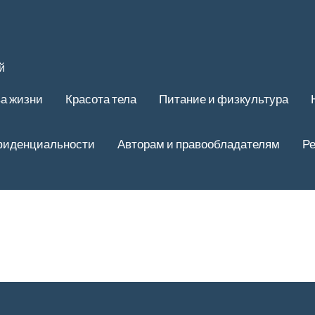
й
ва жизни
Красота тела
Питание и физкультура
фиденциальности
Авторам и правообладателям
Ре