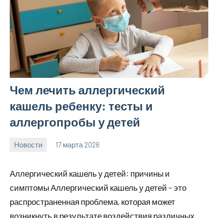
Чем лечить аллергический
кашель ребенку: тесты и
аллергопробы у детей
Новости
17 марта 2026
Avtor
Нет
комментариев
Аллергический кашель у детей: причины и
симптомы Аллергический кашель у детей – это
распространенная проблема, которая может
возникнуть в результате воздействия различных