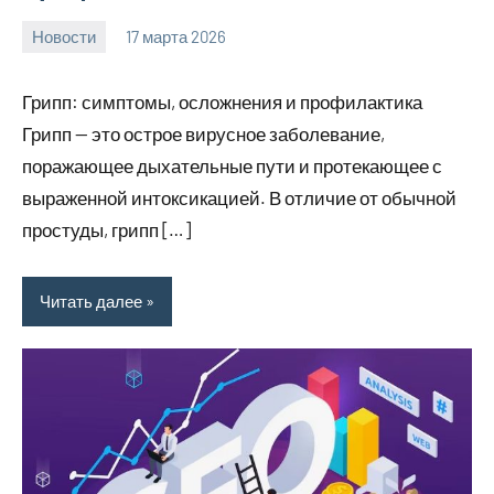
Новости
17 марта 2026
Avtor
Нет
комментариев
Грипп: симптомы, осложнения и профилактика
Грипп — это острое вирусное заболевание,
поражающее дыхательные пути и протекающее с
выраженной интоксикацией. В отличие от обычной
простуды, грипп […]
Читать далее