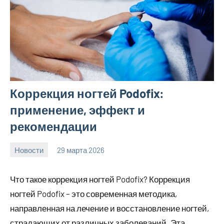
Коррекция ногтей Podofix:
применение, эффект и
рекомендации
Новости
29 марта 2026
Avtor
Нет
комментариев
Что такое коррекция ногтей Podofix? Коррекция
ногтей Podofix – это современная методика,
направленная на лечение и восстановление ногтей,
страдающих от различных заболеваний. Эта