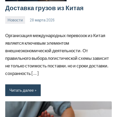
Доставка грузов из Китая
Новости
28 марта 2026
Avtor
Нет
комментариев
Организация международных перевозок из Китая
является ключевым элементом
внешнеэкономической деятельности. От
правильного выбора логистической схемы зависит
не только стоимость поставки, но и сроки доставки,
сохранность […]
Читать далее