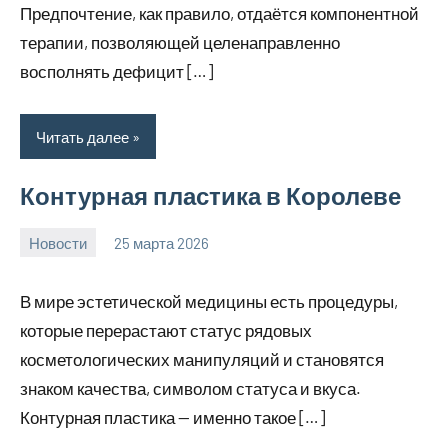
Предпочтение, как правило, отдаётся компонентной
терапии, позволяющей целенаправленно
восполнять дефицит […]
Читать далее
Контурная пластика в Королеве
Новости
25 марта 2026
Avtor
Нет
комментариев
В мире эстетической медицины есть процедуры,
которые перерастают статус рядовых
косметологических манипуляций и становятся
знаком качества, символом статуса и вкуса.
Контурная пластика — именно такое […]