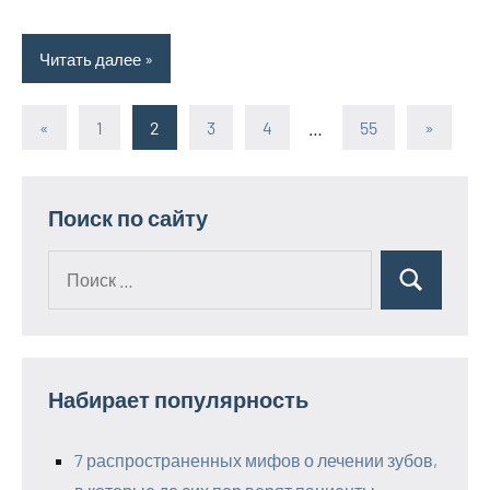
Читать далее
«
Предыдущие
1
2
3
4
…
55
Следую
»
Пагинация
записи
записи
записей
Поиск по сайту
Поиск
Поиск
для:
Набирает популярность
7 распространенных мифов о лечении зубов,