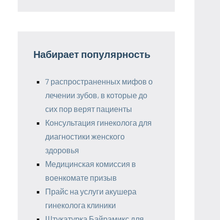
Набирает популярность
7 распространенных мифов о
лечении зубов, в которые до
сих пор верят пациенты
Консультация гинеколога для
диагностики женского
здоровья
Медицинская комиссия в
военкомате призыв
Прайс на услуги акушера
гинеколога клиники
Штукатурка Байрамикс для