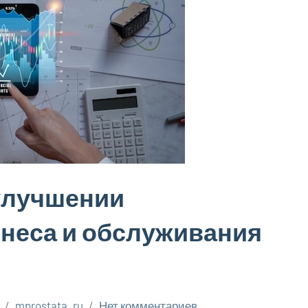
 улучшении
неса и обслуживания
mprostata_ru
Нет комментариев