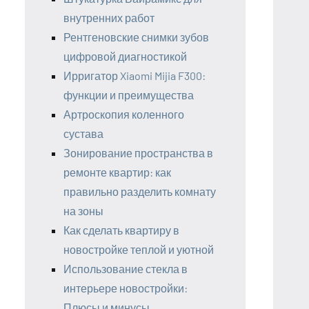
внутренних работ
Рентгеновские снимки зубов
цифровой диагностикой
Ирригатор Xiaomi Mijia F300:
функции и преимущества
Артроскопия коленного
сустава
Зонирование пространства в
ремонте квартир: как
правильно разделить комнату
на зоны
Как сделать квартиру в
новостройке теплой и уютной
Использование стекла в
интерьере новостройки:
Плюсы и минусы