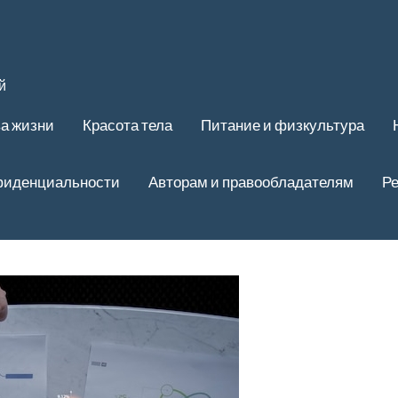
й
ва жизни
Красота тела
Питание и физкультура
фиденциальности
Авторам и правообладателям
Ре