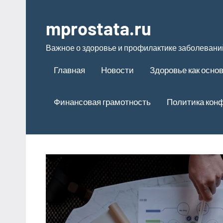
Перейти
к
mprostata.ru
содержимому
Важное о здоровье и профилактике заболевани
Главная
Новости
Здоровье как осно
Финансовая грамотность
Политика кон