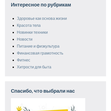
Интересное по рубрикам
Здоровье как основа жизни
Красота тела
Новинки техники
Новости
Питание и физкультура
Финансовая грамотность
Фитнес
Хитрости для быта
Спасибо, что выбрали нас