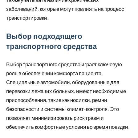
заболеваний, которые могут повлиять на процесс
транспортировки.
Выбор подходящего
транспортного средства
Выбор транспортного средства играет ключевую
роль в обеспечении комфорта пациента.
Специальные автомобили, оборудованные для
перевозки лежачих больных, имеют необходимые
приспособления, такие как носилки, ремни
безопасности и системы климат-контроля. Это
позволяет минимизировать риск травм и
обеспечить комфортные условия во время поездки.