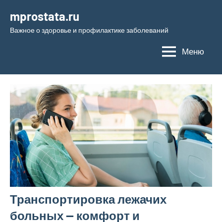
Перейти
mprostata.ru
к
Важное о здоровье и профилактике заболеваний
содержимому
Меню
Транспортировка лежачих
больных — комфорт и