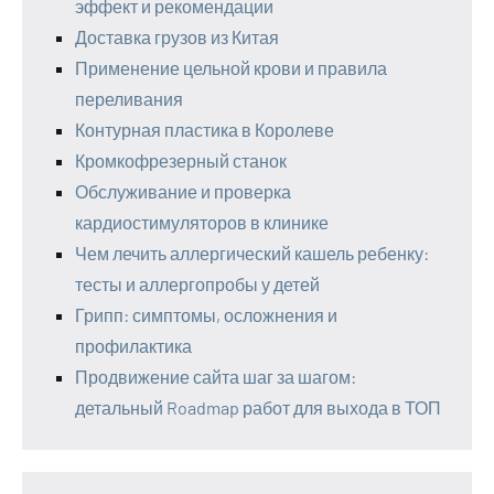
эффект и рекомендации
Доставка грузов из Китая
Применение цельной крови и правила
переливания
Контурная пластика в Королеве
Кромкофрезерный станок
Обслуживание и проверка
кардиостимуляторов в клинике
Чем лечить аллергический кашель ребенку:
тесты и аллергопробы у детей
Грипп: симптомы, осложнения и
профилактика
Продвижение сайта шаг за шагом:
детальный Roadmap работ для выхода в ТОП