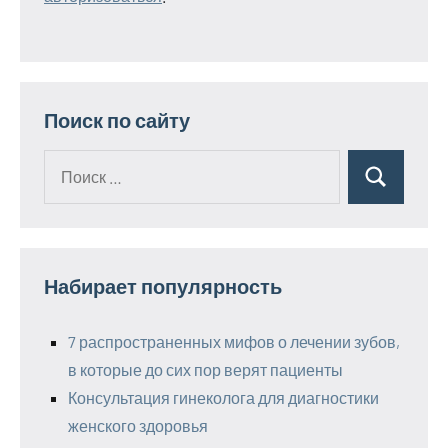
Поиск по сайту
Поиск
Поиск
для:
Набирает популярность
7 распространенных мифов о лечении зубов,
в которые до сих пор верят пациенты
Консультация гинеколога для диагностики
женского здоровья