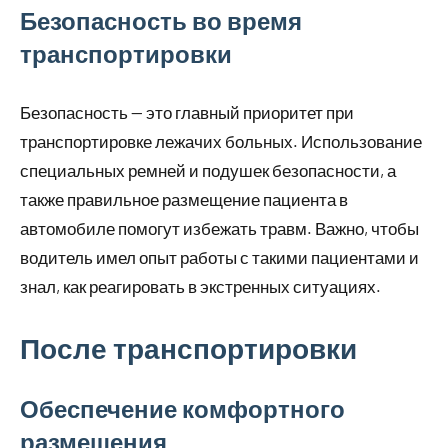
Безопасность во время
транспортировки
Безопасность — это главный приоритет при
транспортировке лежачих больных. Использование
специальных ремней и подушек безопасности, а
также правильное размещение пациента в
автомобиле помогут избежать травм. Важно, чтобы
водитель имел опыт работы с такими пациентами и
знал, как реагировать в экстренных ситуациях.
После транспортировки
Обеспечение комфортного
размещения