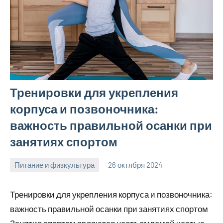
Тренировки для укрепления
корпуса и позвоночника:
важность правильной осанки при
занятиях спортом
Питание и физкультура
26 октября 2024
mprostata_ru
Нет
комментариев
Тренировки для укрепления корпуса и позвоночника:
важность правильной осанки при занятиях спортом
Занятия спортом являются неотъемлемой частью