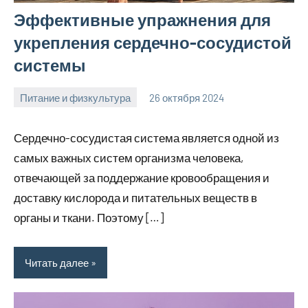
Эффективные упражнения для
укрепления сердечно-сосудистой
системы
Питание и физкультура
26 октября 2024
mprostata_ru
Нет
комментариев
Сердечно-сосудистая система является одной из
самых важных систем организма человека,
отвечающей за поддержание кровообращения и
доставку кислорода и питательных веществ в
органы и ткани. Поэтому […]
Читать далее