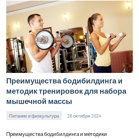
Преимущества бодибилдинга и
методик тренировок для набора
мышечной массы
Питание и физкультура
26 октября 2024
mprostata_ru
Нет
комментариев
Преимущества бодибилдинга и методики