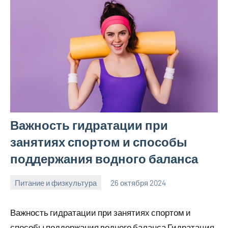
Важность гидратации при
занятиях спортом и способы
поддержания водного баланса
Питание и физкультура
26 октября 2024
mprostata_ru
Нет
комментариев
Важность гидратации при занятиях спортом и
способы поддержания водного баланса Гидратация