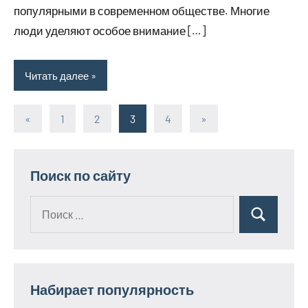
популярными в современном обществе. Многие
люди уделяют особое внимание […]
Читать далее
«
Предыдущие
1
2
3
4
Следующие
»
Пагинация
записи
записи
записей
Поиск по сайту
Поиск
Поиск
для:
Набирает популярность