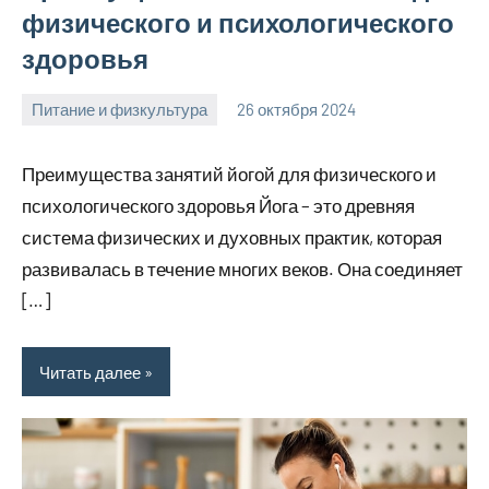
физического и психологического
здоровья
Питание и физкультура
26 октября 2024
mprostata_ru
Нет
комментариев
Преимущества занятий йогой для физического и
психологического здоровья Йога – это древняя
система физических и духовных практик, которая
развивалась в течение многих веков. Она соединяет
[…]
Читать далее