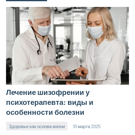
Лечение шизофрении у
психотерапевта: виды и
особенности болезни
Здоровье как основа жизни
10 марта 2025
Avtor
Нет