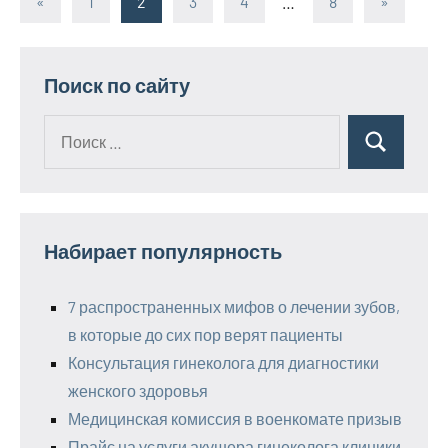
«
Предыдущие
1
2
3
4
…
8
Следую
»
Пагинация
записи
записи
записей
Поиск по сайту
Поиск
Поиск
для:
Набирает популярность
7 распространенных мифов о лечении зубов,
в которые до сих пор верят пациенты
Консультация гинеколога для диагностики
женского здоровья
Медицинская комиссия в военкомате призыв
Прайс на услуги акушера гинеколога клиники