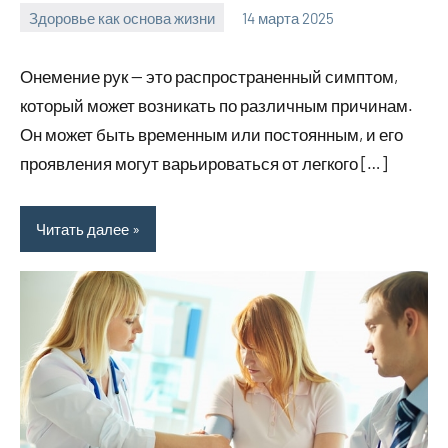
Здоровье как основа жизни
14 марта 2025
Avtor
Нет
комментариев
Онемение рук — это распространенный симптом,
который может возникать по различным причинам.
Он может быть временным или постоянным, и его
проявления могут варьироваться от легкого […]
Читать далее