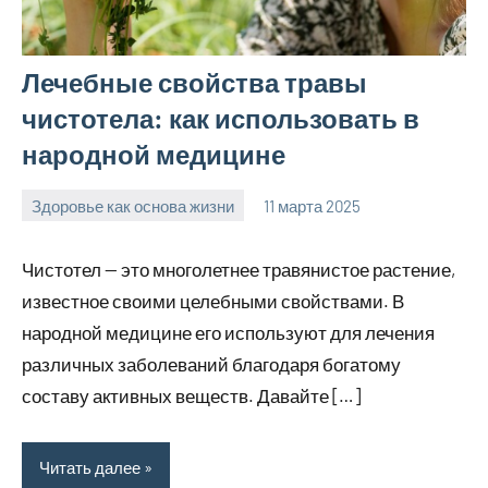
Лечебные свойства травы
чистотела: как использовать в
народной медицине
Здоровье как основа жизни
11 марта 2025
Avtor
Нет
комментариев
Чистотел — это многолетнее травянистое растение,
известное своими целебными свойствами. В
народной медицине его используют для лечения
различных заболеваний благодаря богатому
составу активных веществ. Давайте […]
Читать далее